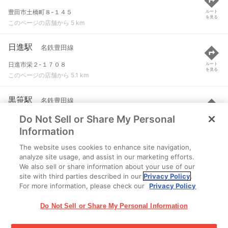
豊田市土橋町８-１４５
ルート
を見る
このページの店舗から 5 km
日進駅
名鉄豊田線
日進市栄２-１７０８
ルート
を見る
このページの店舗から 5.1 km
黒笹駅
名鉄豊田線
Do Not Sell or Share My Personal
愛知県みよし市黒笹町縄手36-2
ルート
を見る
このページの店舗から 5.2 km
Information
The website uses cookies to enhance site navigation,
竹村駅
名鉄三河線
analyze site usage, and assist in our marketing efforts.
We also sell or share information about your use of our
豊田市竹町宮下１６
ルート
を見る
site with third parties described in our
Privacy Policy
.
このページの店舗から 5.5 km
For more information, please check our
Privacy Policy
Do Not Sell or Share My Personal Information