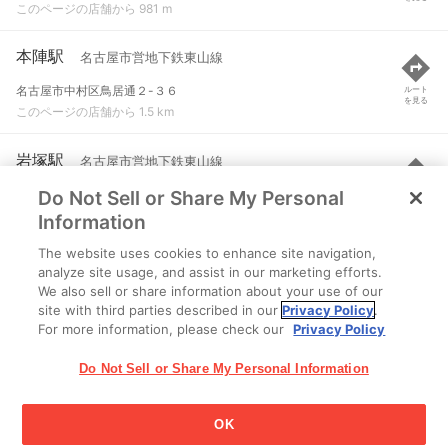
このページの店舗から 981 m
本陣駅
名古屋市営地下鉄東山線
名古屋市中村区鳥居通２-３６
ルート
を見る
このページの店舗から 1.5 km
岩塚駅
名古屋市営地下鉄東山線
Do Not Sell or Share My Personal
名古屋市中村区岩塚町字向田３７-１
ルート
を見る
このページの店舗から 1.7 km
Information
The website uses cookies to enhance site navigation,
太閤通駅
名古屋市営地下鉄桜通線
analyze site usage, and assist in our marketing efforts.
We also sell or share information about your use of our
名古屋市中村区太閤通３-２７-３
ルート
を見る
site with third parties described in our
Privacy Policy
.
このページの店舗から 2.1 km
For more information, please check our
Privacy Policy
Do Not Sell or Share My Personal Information
OK
江崎グリコ株式会社 Copyright © 2025 Ezaki Glico Co., Ltd.
Cookie 設定