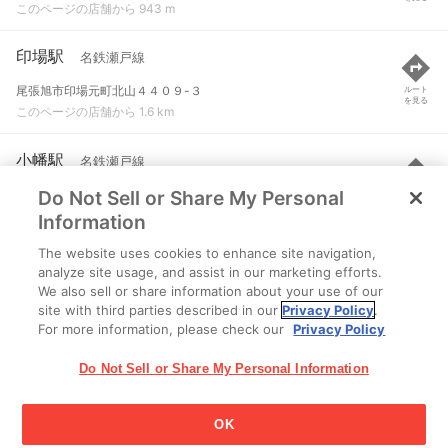
このページの店舗から 943 m
印場駅
名鉄瀬戸線
尾張旭市印場元町北山４４０９-３
ルート
を見る
このページの店舗から 1.6 km
小幡駅
名鉄瀬戸線
Do Not Sell or Share My Personal
名古屋市守山区小幡南１-２１-２１
ルート
を見る
このページの店舗から 2 km
Information
The website uses cookies to enhance site navigation,
小幡緑地駅
ゆとりーとライン
analyze site usage, and assist in our marketing efforts.
We also sell or share information about your use of our
名古屋市守山区大字吉根字松洞３３８６-７
ルート
を見る
site with third parties described in our
Privacy Policy
.
このページの店舗から 2.3 km
For more information, please check our
Privacy Policy
Do Not Sell or Share My Personal Information
OK
江崎グリコ株式会社 Copyright © 2025 Ezaki Glico Co., Ltd.
Cookie 設定