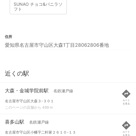
SUNAO チョコ&バニラソ
フト
住所
愛知県名古屋市守山区大森1丁目28062806番地
近くの駅
大森・金城学院前駅
名鉄瀬戸線
名古屋市守山区大森３-３０１
ルート
を見る
このページの店舗から 499 m
喜多山駅
名鉄瀬戸線
名古屋市守山区小幡字二軒家２６１０-１３
ルート
を見る