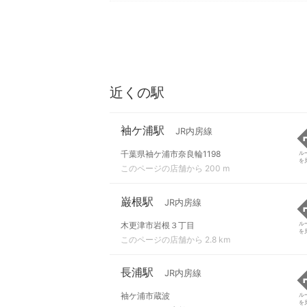
近くの駅
袖ケ浦駅
JR内房線
千葉県袖ケ浦市奈良輪1198
ル
を
このページの店舗から 200 m
巌根駅
JR内房線
木更津市岩根３丁目
ル
を
このページの店舗から 2.8 km
長浦駅
JR内房線
袖ケ浦市蔵波
ル
を