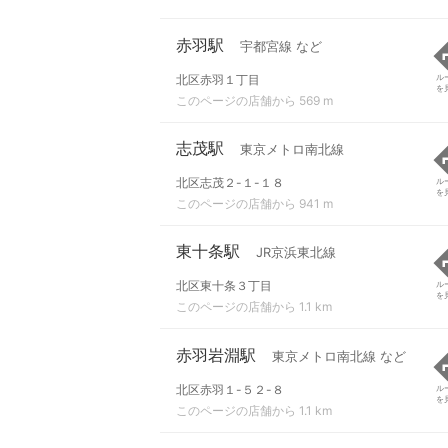
赤羽駅
宇都宮線 など
北区赤羽１丁目
ル
を
このページの店舗から 569 m
志茂駅
東京メトロ南北線
北区志茂２-１-１８
ル
を
このページの店舗から 941 m
東十条駅
JR京浜東北線
北区東十条３丁目
ル
を
このページの店舗から 1.1 km
赤羽岩淵駅
東京メトロ南北線 など
北区赤羽１-５２-８
ル
を
このページの店舗から 1.1 km