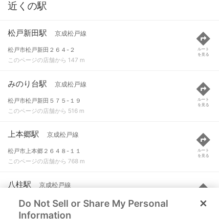
近くの駅
松戸新田駅
京成松戸線
松戸市松戸新田２６４-２
ルート
を見る
このページの店舗から 147 m
みのり台駅
京成松戸線
松戸市松戸新田５７５-１９
ルート
を見る
このページの店舗から 516 m
上本郷駅
京成松戸線
松戸市上本郷２６４８-１１
ルート
を見る
このページの店舗から 768 m
八柱駅
京成松戸線
Do Not Sell or Share My Personal
松戸市日暮３７１-４
ルート
を見る
このページの店舗から 1.2 km
Information