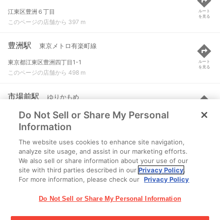
江東区豊洲６丁目
ルート
を見る
このページの店舗から 397 m
豊洲駅
東京メトロ有楽町線
東京都江東区豊洲四丁目1-1
ルート
を見る
このページの店舗から 498 m
市場前駅
ゆりかもめ
Do Not Sell or Share My Personal
江東区豊洲６丁目
ルート
を見る
このページの店舗から 915 m
Information
The website uses cookies to enhance site navigation,
有明テニスの森駅
ゆりかもめ
analyze site usage, and assist in our marketing efforts.
We also sell or share information about your use of our
江東区有明１丁目
ルート
を見る
site with third parties described in our
Privacy Policy
.
このページの店舗から 1.3 km
For more information, please check our
Privacy Policy
Do Not Sell or Share My Personal Information