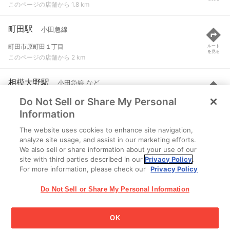
このページの店舗から 1.8 km
町田駅
小田急線
町田市原町田１丁目
ルート
を見る
このページの店舗から 2 km
相模大野駅
小田急線 など
Do Not Sell or Share My Personal
相模原市南区相模大野三丁目8番1号
ルート
を見る
このページの店舗から 2.1 km
Information
The website uses cookies to enhance site navigation,
つくし野駅
東急田園都市線
analyze site usage, and assist in our marketing efforts.
We also sell or share information about your use of our
町田市つくし野４-１
ルート
を見る
site with third parties described in our
Privacy Policy
.
このページの店舗から 2.2 km
For more information, please check our
Privacy Policy
Do Not Sell or Share My Personal Information
OK
江崎グリコ株式会社 Copyright © 2025 Ezaki Glico Co., Ltd.
Cookie 設定