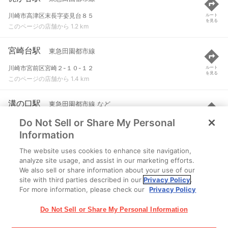
川崎市高津区末長字姿見台８５
ルート
を見る
このページの店舗から 1.2 km
宮崎台駅
東急田園都市線
川崎市宮前区宮崎２-１０-１２
ルート
を見る
このページの店舗から 1.4 km
溝の口駅
東急田園都市線 など
Do Not Sell or Share My Personal
川崎市高津区溝口２-１-１
ルート
を見る
このページの店舗から 1.5 km
Information
The website uses cookies to enhance site navigation,
武蔵溝ノ口駅
JR南武線
analyze site usage, and assist in our marketing efforts.
We also sell or share information about your use of our
川崎市高津区溝口
ルート
を見る
site with third parties described in our
Privacy Policy
.
このページの店舗から 1.6 km
For more information, please check our
Privacy Policy
Do Not Sell or Share My Personal Information