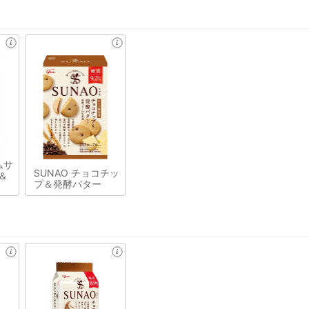
ムサ
SUNAO チョコチッ
＆
プ＆発酵バター