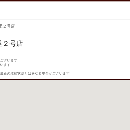
里２号店
里２号店
ございます

います

最新の取扱状況とは異なる場合がございます