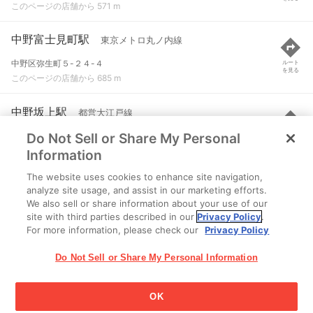
このページの店舗から 571 m
中野富士見町駅
東京メトロ丸ノ内線
中野区弥生町５-２４-４
ルート
を見る
このページの店舗から 685 m
中野坂上駅
都営大江戸線
Do Not Sell or Share My Personal
中野区中央２-１-２
ルート
を見る
このページの店舗から 1.1 km
Information
The website uses cookies to enhance site navigation,
東高円寺駅
東京メトロ丸ノ内線
analyze site usage, and assist in our marketing efforts.
We also sell or share information about your use of our
杉並区和田３-５５-４２
ルート
を見る
site with third parties described in our
Privacy Policy
.
このページの店舗から 1.1 km
For more information, please check our
Privacy Policy
Do Not Sell or Share My Personal Information
OK
江崎グリコ株式会社 Copyright © 2025 Ezaki Glico Co., Ltd.
Cookie 設定