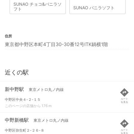
SUNAO チョコ&バニラソ
SUNAO バニラソフト
フト
住所
東京都中野区本町4丁目30-30番12号ITK鍋横1階
近くの駅
新中野駅
東京メトロ丸ノ内線
中野区中央４-２-１５
ルート
を見る
このページの店舗から 176 m
中野新橋駅
東京メトロ丸ノ内線
中野区弥生町２-２６-８
ルート
を見る