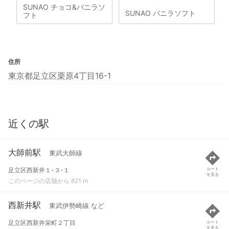
SUNAO チョコ&バニラソ
SUNAO バニラソフト
フト
住所
東京都足立区栗原4丁目16-1
近くの駅
大師前駅
東武大師線
足立区西新井１-３-１
ルート
を見る
このページの店舗から 821 m
西新井駅
東武伊勢崎線 など
足立区西新井栄町２丁目
ルート
を見る