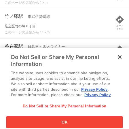
このページの店舗から 1 km
竹ノ塚駅
東武伊勢崎線
足立区竹の塚６丁目
ルート
を見る
このページの店舗から 1.1 km
谷在家駅
日暮里・舎人ライナー
Do Not Sell or Share My Personal
足立区谷在家３-２０-２３
ルート
を見る
このページの店舗から 1.4 km
Information
The website uses cookies to enhance site navigation,
西新井大師西駅
日暮里・舎人ライナー
analyze site usage, and assist in our marketing efforts.
We also sell or share information about your use of our
足立区江北６-３０-２３
ルート
を見る
site with third parties described in our
Privacy Policy
.
このページの店舗から 1.5 km
For more information, please check our
Privacy Policy
Do Not Sell or Share My Personal Information
OK
江崎グリコ株式会社 Copyright © 2025 Ezaki Glico Co., Ltd.
Cookie 設定