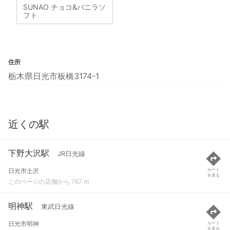
SUNAO チョコ&バニラソ
フト
住所
栃木県日光市板橋3174-1
近くの駅
下野大沢駅
JR日光線
日光市土沢
ルート
を見る
このページの店舗から 767 m
明神駅
東武日光線
日光市明神
ルート
を見る