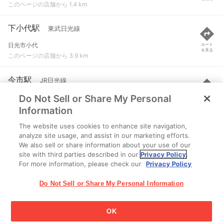
このページの店舗から 1.4 km
下小代駅
東武日光線
日光市小代
ルート
を見る
このページの店舗から 3.9 km
今市駅
JR日光線
Do Not Sell or Share My Personal
日光市平ケ崎
ルート
を見る
このページの店舗から 5.1 km
Information
The website uses cookies to enhance site navigation,
下今市駅
東武日光線 など
analyze site usage, and assist in our marketing efforts.
We also sell or share information about your use of our
日光市今市
ルート
を見る
site with third parties described in our
Privacy Policy
.
このページの店舗から 5.3 km
For more information, please check our
Privacy Policy
Do Not Sell or Share My Personal Information
OK
江崎グリコ株式会社 Copyright © 2025 Ezaki Glico Co., Ltd.
Cookie 設定