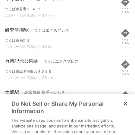
つくば市吾妻２-４-１
ルート
を見る
このページの店舗から 3.4 km
研究学園駅
つくばエクスプレス
つくば市苅間１
ルート
を見る
このページの店舗から 4.5 km
万博記念公園駅
つくばエクスプレス
つくば市島名字白合４３８６
ルート
を見る
このページの店舗から 7.8 km
土浦駅
JR常磐線(取手～いわき)
Do Not Sell or Share My Personal
土浦市有明町
ルート
を見る
このページの店舗から 9.2 km
Information
The website uses cookies to enhance site navigation,
荒川沖駅
JR常磐線(取手～いわき)
analyze site usage, and assist in our marketing efforts.
We also sell or share information about your use of our
土浦市大字荒川沖東２
ルート