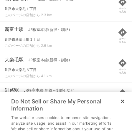
釧路市大楽毛１丁目
ルート
を見る
このページの店舗から 2.3 km
新富士駅
JR根室本線(新得～釧路)
釧路市新富士町３丁目
ルート
を見る
このページの店舗から 2.6 km
大楽毛駅
JR根室本線(新得～釧路)
釧路市大楽毛５丁目
ルート
を見る
このページの店舗から 4.1 km
釧路駅
JR根室本線(新得～釧路) など
Do Not Sell or Share My Personal
釧路市北大通１４丁目
ルート
を見る
このページの店舗から 5.5 km
Information
The website uses cookies to enhance site navigation,
東釧路駅
花咲線 など
analyze site usage, and assist in our marketing efforts.
We also sell or share information about your use of our
釧路市貝塚２丁目
ルート