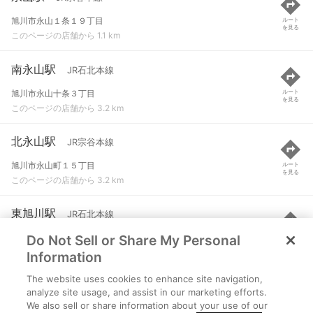
旭川市永山１条１９丁目
ルート
を見る
このページの店舗から 1.1 km
南永山駅
JR石北本線
旭川市永山十条３丁目
ルート
を見る
このページの店舗から 3.2 km
北永山駅
JR宗谷本線
旭川市永山町１５丁目
ルート
を見る
このページの店舗から 3.2 km
東旭川駅
JR石北本線
Do Not Sell or Share My Personal
旭川市東旭川北三条５丁目
ルート
を見る
このページの店舗から 3.4 km
Information
The website uses cookies to enhance site navigation,
新旭川駅
JR宗谷本線 など
analyze site usage, and assist in our marketing efforts.
We also sell or share information about your use of our
旭川市東八条６丁目
ルート