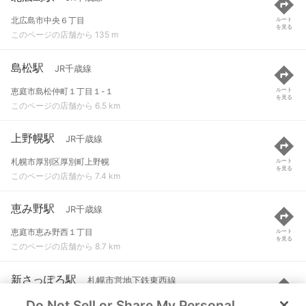
北広島市中央６丁目
ルート
を見る
このページの店舗から 135 m
島松駅
JR千歳線
恵庭市島松仲町１丁目１-１
ルート
を見る
このページの店舗から 6.5 km
上野幌駅
JR千歳線
札幌市厚別区厚別町上野幌
ルート
を見る
このページの店舗から 7.4 km
恵み野駅
JR千歳線
恵庭市恵み野西１丁目
ルート
を見る
このページの店舗から 8.7 km
新さっぽろ駅
札幌市営地下鉄東西線
Do Not Sell or Share My Personal
札幌市厚別区厚別中央２条５
ルート