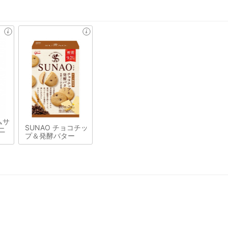
ムサ
SUNAO チョコチッ
ニ
プ＆発酵バター