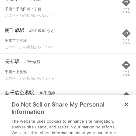
千歳市千代田町７丁目
ルート
を見る
このページの店舗から 985 m
南千歳駅
JR千歳線 など
千歳市字平和
ルート
を見る
このページの店舗から 2.5 km
長都駅
JR千歳線
千歳市上長都
ルート
を見る
このページの店舗から 4.2 km
新千歳空港駅
JR千歳線
Do Not Sell or Share My Personal
千歳市美々
ルート
を見る
このページの店舗から 4.8 km
Information
The website uses cookies to enhance site navigation,
サッポロビール庭園駅
JR千歳線
analyze site usage, and assist in our marketing efforts.
We also sell or share information about your use of our
恵庭市戸磯
ルート