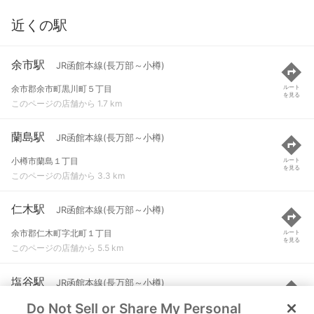
近くの駅
余市駅
JR函館本線(長万部～小樽)
余市郡余市町黒川町５丁目
ルート
を見る
このページの店舗から 1.7 km
蘭島駅
JR函館本線(長万部～小樽)
小樽市蘭島１丁目
ルート
を見る
このページの店舗から 3.3 km
仁木駅
JR函館本線(長万部～小樽)
余市郡仁木町字北町１丁目
ルート
を見る
このページの店舗から 5.5 km
塩谷駅
JR函館本線(長万部～小樽)
Do Not Sell or Share My Personal
小樽市塩谷２丁目
ルート
を見る