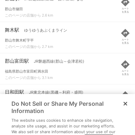
郡山市燧田
ルート
を見る
このページの店舗から 2.6 km
舞木駅
ゆうゆうあぶくまライン
郡山市舞木町字平
ルート
を見る
このページの店舗から 2.7 km
郡山富田駅
JR磐越西線(郡山～会津若松)
福島県郡山市富田町満水田
ルート
を見る
このページの店舗から 3.1 km
日和田駅
JR東北本線(黒磯～利府・盛岡)
Do Not Sell or Share My Personal
郡山市日和田町字小堰
ルート
を見る
このページの店舗から 3.4 km
Information
The website uses cookies to enhance site navigation,
喜久田駅
JR磐越西線(郡山～会津若松)
analyze site usage, and assist in our marketing efforts.
We also sell or share information about your use of our
郡山市喜久田町堀之内字椚内
ルート