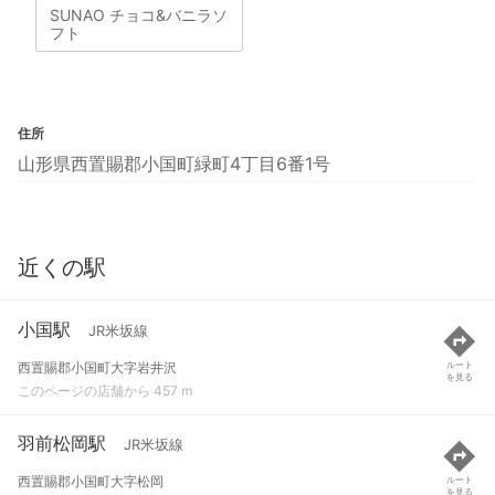
SUNAO チョコ&バニラソ
フト
住所
山形県西置賜郡小国町緑町4丁目6番1号
近くの駅
小国駅
JR米坂線
西置賜郡小国町大字岩井沢
ルート
を見る
このページの店舗から 457 m
羽前松岡駅
JR米坂線
西置賜郡小国町大字松岡
ルート
を見る