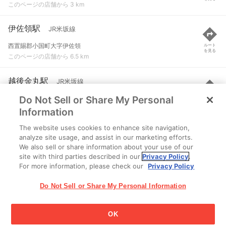
このページの店舗から 3 km
伊佐領駅
JR米坂線
西置賜郡小国町大字伊佐領
ルート
を見る
このページの店舗から 6.5 km
越後金丸駅
JR米坂線
Do Not Sell or Share My Personal
岩船郡関川村大字金丸
ルート
を見る
このページの店舗から 7.6 km
Information
The website uses cookies to enhance site navigation,
越後片貝駅
JR米坂線
analyze site usage, and assist in our marketing efforts.
We also sell or share information about your use of our
岩船郡関川村大字片貝
ルート
を見る
site with third parties described in our
Privacy Policy
.
このページの店舗から 11.2 km
For more information, please check our
Privacy Policy
Do Not Sell or Share My Personal Information
OK
江崎グリコ株式会社 Copyright © 2025 Ezaki Glico Co., Ltd.
Cookie 設定