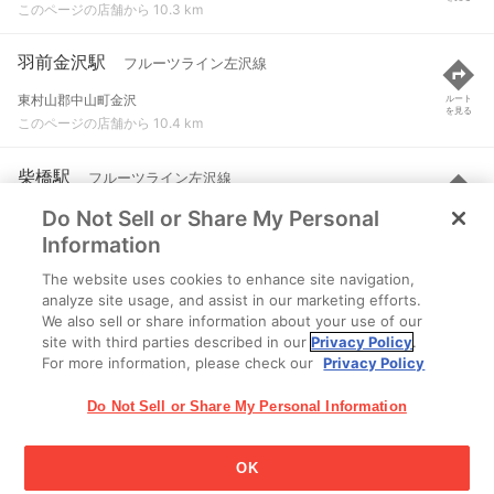
このページの店舗から 10.3 km
羽前金沢駅
フルーツライン左沢線
東村山郡中山町金沢
ルート
を見る
このページの店舗から 10.4 km
柴橋駅
フルーツライン左沢線
Do Not Sell or Share My Personal
寒河江市大字柴橋
ルート
を見る
このページの店舗から 11 km
Information
The website uses cookies to enhance site navigation,
羽前長崎駅
フルーツライン左沢線
analyze site usage, and assist in our marketing efforts.
We also sell or share information about your use of our
東村山郡中山町長崎
ルート
を見る
site with third parties described in our
Privacy Policy
.
このページの店舗から 11 km
For more information, please check our
Privacy Policy
Do Not Sell or Share My Personal Information
OK
江崎グリコ株式会社 Copyright © 2025 Ezaki Glico Co., Ltd.
Cookie 設定