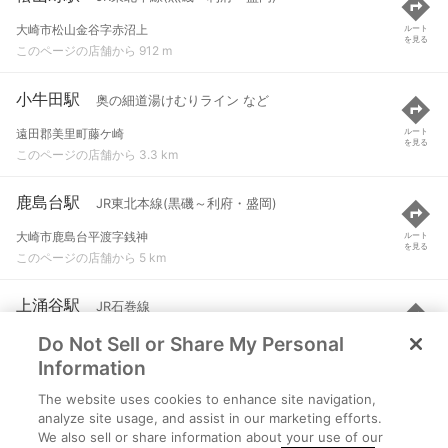
大崎市松山金谷字赤沼上
ルート
を見る
このページの店舗から 912 m
小牛田駅
奥の細道湯けむりライン など
遠田郡美里町藤ケ崎
ルート
を見る
このページの店舗から 3.3 km
鹿島台駅
JR東北本線(黒磯～利府・盛岡)
大崎市鹿島台平渡字銭神
ルート
を見る
このページの店舗から 5 km
上涌谷駅
JR石巻線
Do Not Sell or Share My Personal
遠田郡涌谷町掃部字沖名
ルート
を見る
このページの店舗から 5.1 km
Information
The website uses cookies to enhance site navigation,
涌谷駅
JR石巻線
analyze site usage, and assist in our marketing efforts.
We also sell or share information about your use of our
遠田郡涌谷町新町裏
ルート