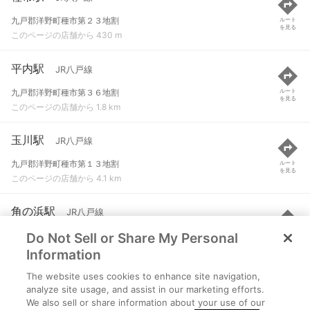
九戸郡洋野町種市第２３地割
ルート
を見る
このページの店舗から 430 m
平内駅
JR八戸線
九戸郡洋野町種市第３６地割
ルート
を見る
このページの店舗から 1.8 km
玉川駅
JR八戸線
九戸郡洋野町種市第１３地割
ルート
を見る
このページの店舗から 4.1 km
角の浜駅
JR八戸線
Do Not Sell or Share My Personal
九戸郡洋野町種市第３９地割角浜
ルート
を見る
このページの店舗から 4.3 km
Information
The website uses cookies to enhance site navigation,
宿戸駅
JR八戸線
analyze site usage, and assist in our marketing efforts.
We also sell or share information about your use of our
九戸郡洋野町種市第７地割
ルート