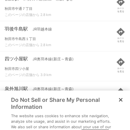
秋田市中通７丁目
ルート
を見る
このページの店舗から 2.8 km
羽後牛島駅
JR羽越本線
秋田市牛島西１丁目
ルート
を見る
このページの店舗から 2.8 km
四ツ小屋駅
JR奥羽本線(新庄～青森)
秋田市四ツ小屋
ルート
を見る
このページの店舗から 3.9 km
泉外旭川駅
JR奥羽本線(新庄～青森)
Do Not Sell or Share My Personal
秋田市泉菅野二丁目18番
ルート
を見る
このページの店舗から 5.7 km
Information
The website uses cookies to enhance site navigation,
新屋駅
JR羽越本線
analyze site usage, and assist in our marketing efforts.
We also sell or share information about your use of our
秋田市新屋扇町
ルート