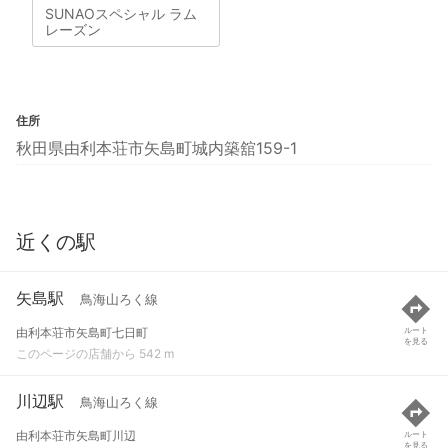
SUNAOスペシャル ラム
レーズン
住所
秋田県由利本荘市矢島町城内築舘159-1
近くの駅
矢島駅
鳥海山ろく線
由利本荘市矢島町七日町
ルート
を見る
このページの店舗から 542 m
川辺駅
鳥海山ろく線
由利本荘市矢島町川辺
ルート
を見る