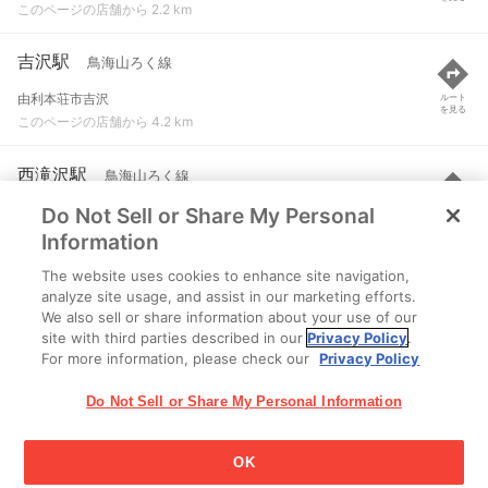
このページの店舗から 2.2 km
吉沢駅
鳥海山ろく線
由利本荘市吉沢
ルート
を見る
このページの店舗から 4.2 km
西滝沢駅
鳥海山ろく線
Do Not Sell or Share My Personal
由利本荘市山本
ルート
を見る
このページの店舗から 5.2 km
Information
The website uses cookies to enhance site navigation,
久保田駅
鳥海山ろく線
analyze site usage, and assist in our marketing efforts.
We also sell or share information about your use of our
由利本荘市久保田
ルート
を見る
site with third parties described in our
Privacy Policy
.
このページの店舗から 7.2 km
For more information, please check our
Privacy Policy
Do Not Sell or Share My Personal Information
OK
江崎グリコ株式会社 Copyright © 2025 Ezaki Glico Co., Ltd.
Cookie 設定