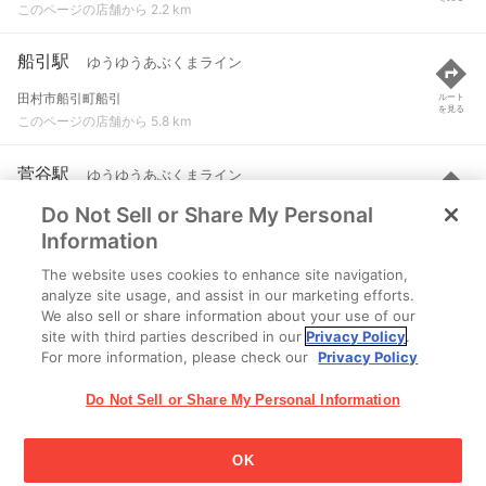
このページの店舗から 2.2 km
船引駅
ゆうゆうあぶくまライン
田村市船引町船引
ルート
を見る
このページの店舗から 5.8 km
菅谷駅
ゆうゆうあぶくまライン
Do Not Sell or Share My Personal
田村市滝根町菅谷
ルート
を見る
このページの店舗から 6.3 km
Information
The website uses cookies to enhance site navigation,
神俣駅
ゆうゆうあぶくまライン
analyze site usage, and assist in our marketing efforts.
We also sell or share information about your use of our
田村市滝根町神俣
ルート
を見る
site with third parties described in our
Privacy Policy
.
このページの店舗から 9.5 km
For more information, please check our
Privacy Policy
Do Not Sell or Share My Personal Information
OK
江崎グリコ株式会社 Copyright © 2025 Ezaki Glico Co., Ltd.
Cookie 設定