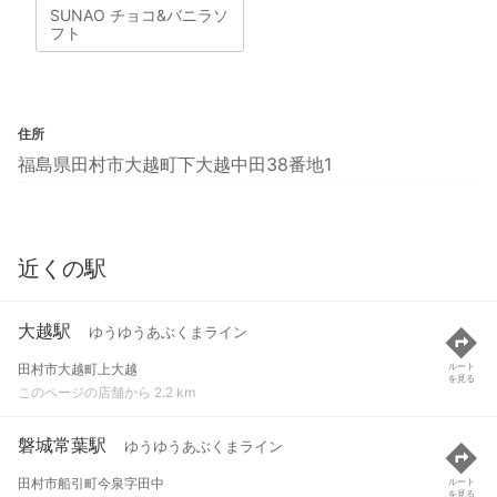
SUNAO チョコ&バニラソ
フト
住所
福島県田村市大越町下大越中田38番地1
近くの駅
大越駅
ゆうゆうあぶくまライン
田村市大越町上大越
ルート
を見る
このページの店舗から 2.2 km
磐城常葉駅
ゆうゆうあぶくまライン
田村市船引町今泉字田中
ルート
を見る