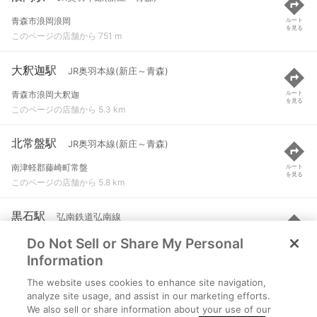
青森市浪岡浪岡
ルート
を見る
このページの店舗から 751 m
大釈迦駅
JR奥羽本線(新庄～青森)
青森市浪岡大釈迦
ルート
を見る
このページの店舗から 5.3 km
北常盤駅
JR奥羽本線(新庄～青森)
南津軽郡藤崎町常盤
ルート
を見る
このページの店舗から 5.8 km
黒石駅
弘南鉄道弘南線
Do Not Sell or Share My Personal
黒石市緑町１-１１５
ルート
を見る
このページの店舗から 6.8 km
Information
The website uses cookies to enhance site navigation,
境松駅
弘南鉄道弘南線
analyze site usage, and assist in our marketing efforts.
We also sell or share information about your use of our
黒石市境松２-４６
ルート