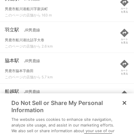
男鹿市船川港船川字新浜町
ルート
を見る
このページの店舗から 163 m
羽立駅
JR男鹿線
男鹿市船川港比詰字大巻
ルート
を見る
このページの店舗から 2.6 km
脇本駅
JR男鹿線
男鹿市脇本字曲田
ルート
を見る
このページの店舗から 5.7 km
船越駅
JR男鹿線
Do Not Sell or Share My Personal
男鹿市船越字狐森
ルート
を見る
このページの店舗から 8.6 km
Information
The website uses cookies to enhance site navigation,
天王駅
JR男鹿線
analyze site usage, and assist in our marketing efforts.
We also sell or share information about your use of our
潟上市天王
ルート