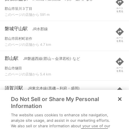
郡山市笹川３丁目
ルート
を見る
このページの店舗から 591 m
磐城守山駅
JR水郡線
郡山市田村町岩作
ルート
を見る
このページの店舗から 4.7 km
郡山駅
JR磐越西線(郡山～会津若松) など
郡山市燧田
ルート
を見る
このページの店舗から 5.4 km
須賀川駅
JR東北本線(黒磯～利府・盛岡)
Do Not Sell or Share My Personal
須賀川市中山
ルート
を見る
このページの店舗から 6.1 km
Information
The website uses cookies to enhance site navigation,
郡山富田駅
JR磐越西線(郡山～会津若松)
analyze site usage, and assist in our marketing efforts.
We also sell or share information about your use of our
福島県郡山市富田町満水田
ルート