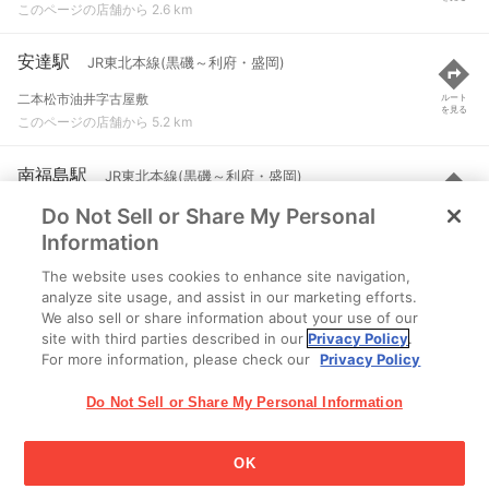
このページの店舗から 2.6 km
安達駅
JR東北本線(黒磯～利府・盛岡)
二本松市油井字古屋敷
ルート
を見る
このページの店舗から 5.2 km
南福島駅
JR東北本線(黒磯～利府・盛岡)
Do Not Sell or Share My Personal
福島市永井川字壇ノ腰
ルート
を見る
このページの店舗から 7.3 km
Information
The website uses cookies to enhance site navigation,
二本松駅
JR東北本線(黒磯～利府・盛岡)
analyze site usage, and assist in our marketing efforts.
We also sell or share information about your use of our
二本松市本町２丁目
ルート
を見る
site with third parties described in our
Privacy Policy
.
このページの店舗から 7.9 km
For more information, please check our
Privacy Policy
Do Not Sell or Share My Personal Information
OK
江崎グリコ株式会社 Copyright © 2025 Ezaki Glico Co., Ltd.
Cookie 設定