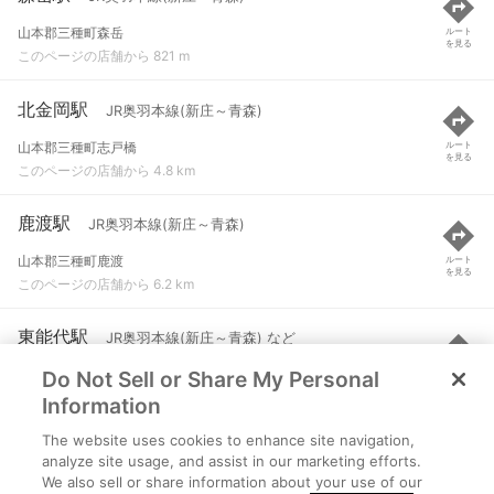
山本郡三種町森岳
ルート
を見る
このページの店舗から 821 m
北金岡駅
JR奥羽本線(新庄～青森)
山本郡三種町志戸橋
ルート
を見る
このページの店舗から 4.8 km
鹿渡駅
JR奥羽本線(新庄～青森)
山本郡三種町鹿渡
ルート
を見る
このページの店舗から 6.2 km
東能代駅
JR奥羽本線(新庄～青森) など
Do Not Sell or Share My Personal
能代市鰄渕
ルート
を見る
このページの店舗から 10.2 km
Information
The website uses cookies to enhance site navigation,
鯉川駅
JR奥羽本線(新庄～青森)
analyze site usage, and assist in our marketing efforts.
We also sell or share information about your use of our
山本郡三種町鯉川
ルート