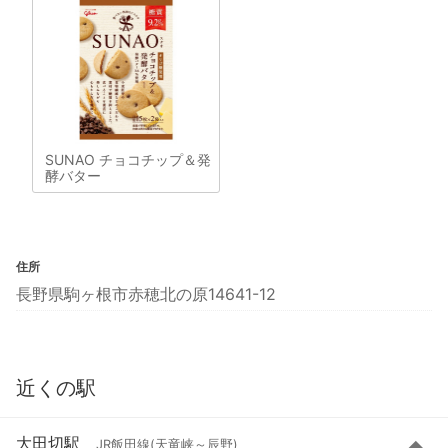
SUNAO チョコチップ＆発
酵バター
住所
長野県駒ヶ根市赤穂北の原14641-12
近くの駅
大田切駅
JR飯田線(天竜峡～辰野)