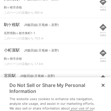
駒ヶ根市赤穂
ルート
を見る
このページの店舗から 692 m
駒ケ根駅
JR飯田線(天竜峡～辰野)
長野県駒ヶ根市東町1-1
ルート
を見る
このページの店舗から 703 m
小町屋駅
JR飯田線(天竜峡～辰野)
駒ヶ根市赤穂
ルート
を見る
このページの店舗から 1.7 km
宮田駅
JR飯田線(天竜峡～辰野)
Do Not Sell or Share My Personal
上伊那郡宮田村
ルート
を見る
このページの店舗から 2.8 km
Information
The website uses cookies to enhance site navigation,
伊那福岡駅
JR飯田線(天竜峡～辰野)
analyze site usage, and assist in our marketing efforts.
We also sell or share information about your use of our
駒ヶ根市赤穂
ルート