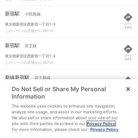
新宿駅
小田急線
東京都新宿区西新宿一丁目1-3
ルート
を見る
このページの店舗から 861 m
新宿駅
京王線
東京都新宿区西新宿一丁目1-4
ルート
を見る
このページの店舗から 867 m
新線新宿駅
京王新線
Do Not Sell or Share My Personal
東京都新宿区西新宿一丁目18
ルート
を見る
このページの店舗から 898 m
Information
The website uses cookies to enhance site navigation,
新宿駅
都営大江戸線 など
analyze site usage, and assist in our marketing efforts.
We also sell or share information about your use of our
東京都渋谷区代々木二丁目1-1
ルート
を見る
site with third parties described in our
Privacy Policy
.
このページの店舗から 898 m
For more information, please check our
Privacy Policy