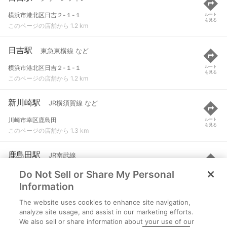
横浜市港北区日吉２-１-１
ルート
を見る
このページの店舗から 1.2 km
日吉駅
東急東横線 など
横浜市港北区日吉２-１-１
ルート
を見る
このページの店舗から 1.2 km
新川崎駅
JR横須賀線 など
川崎市幸区鹿島田
ルート
を見る
このページの店舗から 1.3 km
鹿島田駅
JR南武線
Do Not Sell or Share My Personal
川崎市幸区鹿島田
ルート
を見る
このページの店舗から 1.6 km
Information
The website uses cookies to enhance site navigation,
平間駅
JR南武線
analyze site usage, and assist in our marketing efforts.
We also sell or share information about your use of our
川崎市中原区田尻町
ルート