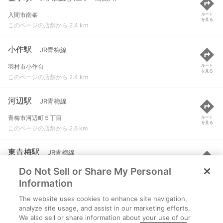
入間市南峯
ルート
を見る
このページの店舗から 2.4 km
小作駅
JR青梅線
羽村市小作台
ルート
を見る
このページの店舗から 2.4 km
河辺駅
JR青梅線
青梅市河辺町５丁目
ルート
を見る
このページの店舗から 2.6 km
東青梅駅
JR青梅線
Do Not Sell or Share My Personal
青梅市東青梅１丁目
ルート
を見る
このページの店舗から 3.4 km
Information
The website uses cookies to enhance site navigation,
羽村駅
JR青梅線
analyze site usage, and assist in our marketing efforts.
We also sell or share information about your use of our
羽村市羽東１丁目
ルート