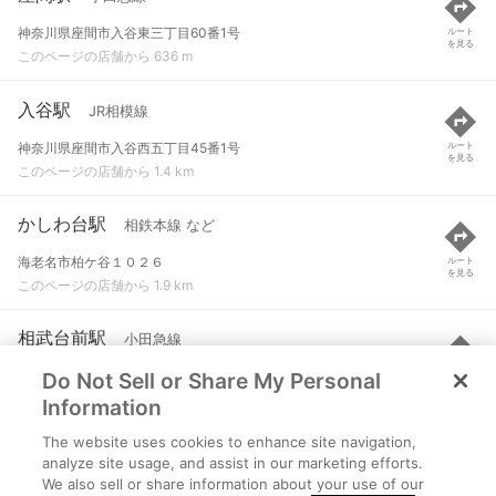
神奈川県座間市入谷東三丁目60番1号
ルート
を見る
このページの店舗から 636 m
入谷駅
JR相模線
神奈川県座間市入谷西五丁目45番1号
ルート
を見る
このページの店舗から 1.4 km
かしわ台駅
相鉄本線 など
海老名市柏ケ谷１０２６
ルート
を見る
このページの店舗から 1.9 km
相武台前駅
小田急線
Do Not Sell or Share My Personal
神奈川県座間市相武台一丁目33番1号
ルート
を見る
このページの店舗から 1.9 km
Information
The website uses cookies to enhance site navigation,
相武台下駅
JR相模線
analyze site usage, and assist in our marketing efforts.
We also sell or share information about your use of our
相模原市南区新戸1940
ルート