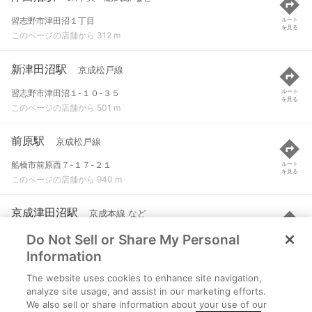
習志野市津田沼１丁目
ルート
を見る
このページの店舗から 312 m
新津田沼駅
京成松戸線
習志野市津田沼１-１０-３５
ルート
を見る
このページの店舗から 501 m
前原駅
京成松戸線
船橋市前原西７-１７-２１
ルート
を見る
このページの店舗から 940 m
京成津田沼駅
京成本線 など
Do Not Sell or Share My Personal
習志野市津田沼３-１-１
ルート
を見る
このページの店舗から 1.2 km
Information
The website uses cookies to enhance site navigation,
谷津駅
京成本線
analyze site usage, and assist in our marketing efforts.
We also sell or share information about your use of our
習志野市谷津５-４-５
ルート