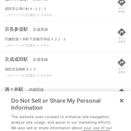
成田市公津の杜４-１１-２
ルート
を見る
このページの店舗から 3.4 km
宗吾参道駅
京成本線
印旛郡酒々井町下岩橋字仲田４３２-３
ルート
を見る
このページの店舗から 4 km
京成成田駅
京成本線
成田市花崎町８１４
ルート
を見る
このページの店舗から 4.2 km
酒々井駅
JR成田線
Do Not Sell or Share My Personal
印旛郡酒々井町酒々井
ルート
を見る
このページの店舗から 4.3 km
Information
The website uses cookies to enhance site navigation,
成田駅
JR成田線 など
analyze site usage, and assist in our marketing efforts.
We also sell or share information about your use of our
成田市花崎町
ルート