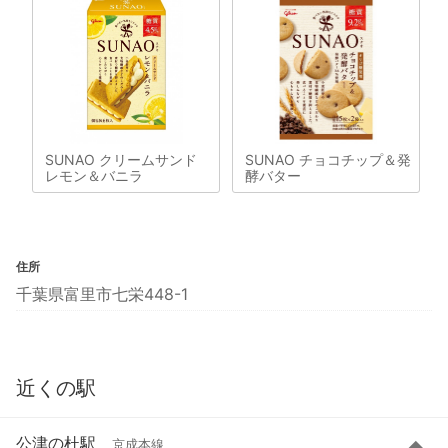
SUNAO クリームサンド
SUNAO チョコチップ＆発
レモン＆バニラ
酵バター
住所
千葉県富里市七栄448-1
近くの駅
公津の杜駅
京成本線