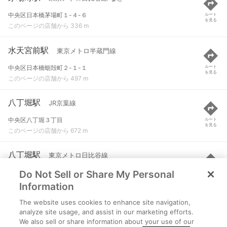
中央区日本橋茅場町１-４-６
ルート
を見る
このページの店舗から 336 m
水天宮前駅
東京メトロ半蔵門線
中央区日本橋蛎殻町２-１-１
ルート
を見る
このページの店舗から 497 m
八丁堀駅
JR京葉線
中央区八丁堀３丁目
ルート
を見る
このページの店舗から 672 m
八丁堀駅
東京メトロ日比谷線
Do Not Sell or Share My Personal
中央区八丁堀３丁目
ルート
を見る
このページの店舗から 708 m
Information
The website uses cookies to enhance site navigation,
日本橋駅
都営浅草線
analyze site usage, and assist in our marketing efforts.
We also sell or share information about your use of our
中央区日本橋１丁目
ルート