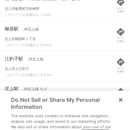
北上市飯豊町字村崎野
ルート
を見る
このページの店舗から 1.5 km
柳原駅
JR北上線
北上市柳原町１丁目
ルート
を見る
このページの店舗から 3.9 km
江釣子駅
JR北上線
北上市上江釣子
ルート
を見る
このページの店舗から 4.3 km
北上駅
JR北上線 など
Do Not Sell or Share My Personal
北上市大通り１丁目
ルート
を見る
このページの店舗から 5.6 km
Information
The website uses cookies to enhance site navigation,
藤根駅
JR北上線
analyze site usage, and assist in our marketing efforts.
We also sell or share information about your use of our
北上市和賀町藤根
ルート