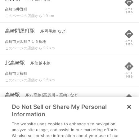
高崎市井野町
ルート
を見る
このページの店舗から 1.9 km
高崎問屋町駅
JR両毛線 など
高崎市貝沢町７１５番地
ルート
を見る
このページの店舗から 2.2 km
北高崎駅
JR信越本線
高崎市大橋町
ルート
を見る
このページの店舗から 2.5 km
高崎駅
JR八高線(高麗川～高崎) など
Do Not Sell or Share My Personal
高崎市八島町
ルート
を見る
このページの店舗から 4.5 km
Information
The website uses cookies to enhance site navigation,
新前橋駅
JR両毛線 など
analyze site usage, and assist in our marketing efforts.
We also sell or share information about your use of our
前橋市古市町
ルート