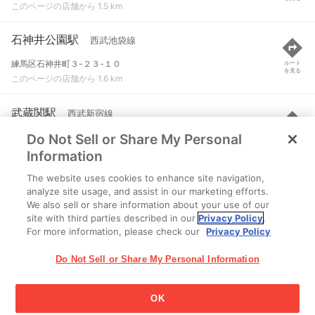
このページの店舗から 1.5 km
石神井公園駅
西武池袋線
練馬区石神井町３-２３-１０
ルート
を見る
このページの店舗から 1.6 km
武蔵関駅
西武新宿線
Do Not Sell or Share My Personal
練馬区関町北２-２９-１
ルート
を見る
このページの店舗から 1.8 km
Information
The website uses cookies to enhance site navigation,
上井草駅
西武新宿線
analyze site usage, and assist in our marketing efforts.
We also sell or share information about your use of our
杉並区上井草３-３２-１
ルート
を見る
site with third parties described in our
Privacy Policy
.
このページの店舗から 1.9 km
For more information, please check our
Privacy Policy
Do Not Sell or Share My Personal Information
OK
江崎グリコ株式会社 Copyright © 2025 Ezaki Glico Co., Ltd.
Cookie 設定