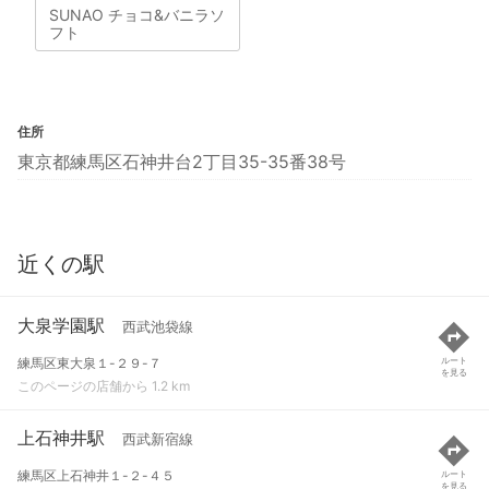
SUNAO チョコ&バニラソ
フト
住所
東京都練馬区石神井台2丁目35-35番38号
近くの駅
大泉学園駅
西武池袋線
練馬区東大泉１-２９-７
ルート
を見る
このページの店舗から 1.2 km
上石神井駅
西武新宿線
練馬区上石神井１-２-４５
ルート
を見る