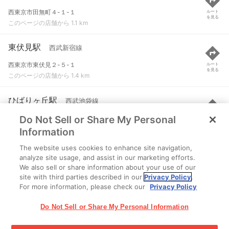
西東京市田無町４-１-１
ルート
を見る
このページの店舗から 1.1 km
東伏見駅
西武新宿線
西東京市東伏見２-５-１
ルート
を見る
このページの店舗から 1.4 km
ひばりヶ丘駅
西武池袋線
Do Not Sell or Share My Personal
東京都西東京市住吉町三丁目
ルート
を見る
このページの店舗から 2 km
Information
The website uses cookies to enhance site navigation,
保谷駅
西武池袋線
analyze site usage, and assist in our marketing efforts.
We also sell or share information about your use of our
西東京市東町３-１４-３０
ルート
を見る
site with third parties described in our
Privacy Policy
.
このページの店舗から 2.3 km
For more information, please check our
Privacy Policy
Do Not Sell or Share My Personal Information