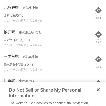
北坂戸駅
東武東上線
坂戸市末広町１
ルート
を見る
このページの店舗から 2.6 km
坂戸駅
東武東上線 など
坂戸市日の出町１-１
ルート
を見る
このページの店舗から 2.6 km
一本松駅
東武越生線
鶴ヶ島市中新田８０-３
ルート
を見る
このページの店舗から 3.2 km
川角駅
東武越生線
Do Not Sell or Share My Personal
入間郡毛呂山町大字下川原２９３-４
ルート
を見る
このページの店舗から 4 km
Information
The website uses cookies to enhance site navigation,
若葉駅
東武東上線