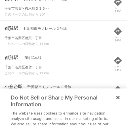
千葉市若葉区桜木町３３５-４
ルート
を見る
このページの店舗から 301 m
都賀駅
千葉都市モノレール２号線
千葉市若葉区都賀３丁目
ルート
を見る
このページの店舗から 1.1 km
都賀駅
JR総武本線
千葉市若葉区都賀３丁目
ルート
を見る
このページの店舗から 1.1 km
小倉台駅
千葉都市モノレール２号線
Do Not Sell or Share My Personal
千葉市若葉区小倉台４-１７３１-１
ルート
を見る
このページの店舗から 1.2 km
Information
The website uses cookies to enhance site navigation,
千城台北駅
千葉都市モノレール２号線
analyze site usage, and assist in our marketing efforts.
We also sell or share information about your use of our
千葉市若葉区千城台北１-２-２
ルート