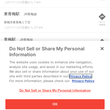
このページの店舗から 1 km
東青梅駅
JR青梅線
青梅市東青梅１丁目
ルート
を見る
このページの店舗から 2.1 km
青梅駅
JR青梅線
Do Not Sell or Share My Personal
青梅市青梅
ルート
を見る
このページの店舗から 3.3 km
Information
The website uses cookies to enhance site navigation,
羽村駅
JR青梅線
analyze site usage, and assist in our marketing efforts.
We also sell or share information about your use of our
羽村市羽東１丁目
ルート
を見る
site with third parties described in our
Privacy Policy
.
このページの店舗から 3.4 km
For more information, please check our
Privacy Policy
Do Not Sell or Share My Personal Information
OK
江崎グリコ株式会社 Copyright © 2025 Ezaki Glico Co., Ltd.
Cookie 設定