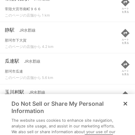
常陸大宮市南町９６６
ルート
を見る
このページの店舗から 1 km
静駅
JR水郡線
那珂市下大賀
ルート
を見る
このページの店舗から 4.2 km
瓜連駅
JR水郡線
那珂市瓜連
ルート
を見る
このページの店舗から 5.6 km
玉川村駅
JR水郡線
Do Not Sell or Share My Personal
常陸大宮市東野
ルート
を見る
このページの店舗から 5.7 km
Information
The website uses cookies to enhance site navigation,
野上原駅
JR水郡線
analyze site usage, and assist in our marketing efforts.
We also sell or share information about your use of our
常陸大宮市野上
ルート